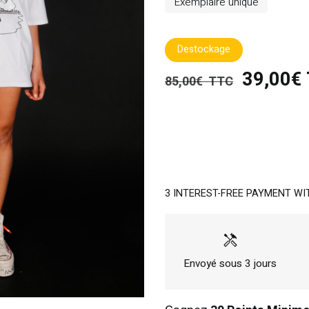
Exemplaire unique
Destockage
39,00€
85,00€ TTC
3 INTEREST-FREE PAYMENT WI
handyman
Envoyé sous 3 jours