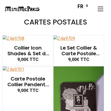
CARTES POSTALES
Collier Icon
Le Set Collier &
Shades & Set de
Carte Postale
Cartes Postales
Starstruck
9,00€
TTC
9,00€
TTC
Guitar
Carte Postale
Collier Pendentif
Os de Chien
9,00€
TTC