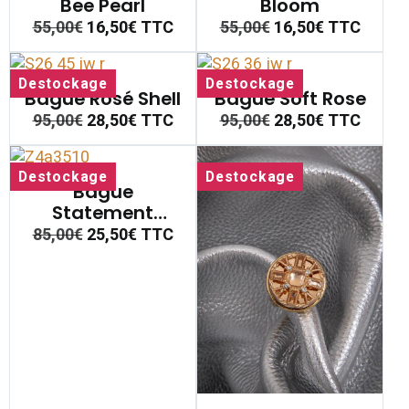
Bee Pearl
Bloom
55,00€
16,50€
TTC
55,00€
16,50€
TTC
Destockage
Destockage
Bague Rosé Shell
Bague Soft Rose
95,00€
28,50€
TTC
95,00€
28,50€
TTC
Destockage
Destockage
Bague
Statement
Ambre Royale
85,00€
25,50€
TTC