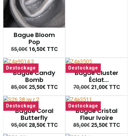
Bague Bloom
Pop
55,00€
16,50€
TTC
Destockage
Destockage
Bague Candy
Bague Cluster
Bomb
Éclat
Champagne
85,00€
25,50€
TTC
70,00€
21,00€
TTC
Destockage
Destockage
Bague Coral
Bague Cristal
Butterfly
Fleur Ivoire
95,00€
28,50€
TTC
85,00€
25,50€
TTC