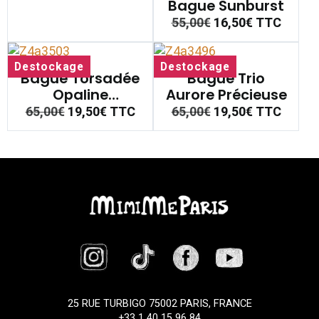
Bague Sunburst
55,00€
16,50€
TTC
Destockage
Destockage
Bague Torsadée
Bague Trio
Opaline
Aurore Précieuse
Crépuscule
65,00€
19,50€
TTC
65,00€
19,50€
TTC
25 RUE TURBIGO 75002 PARIS, FRANCE
+33 1 40 15 96 84