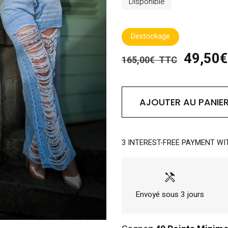
Disponible
Destockage
49,50
165,00€ TTC
AJOUTER AU PANIE
3 INTEREST-FREE PAYMENT WI
handyman
Envoyé sous 3 jours