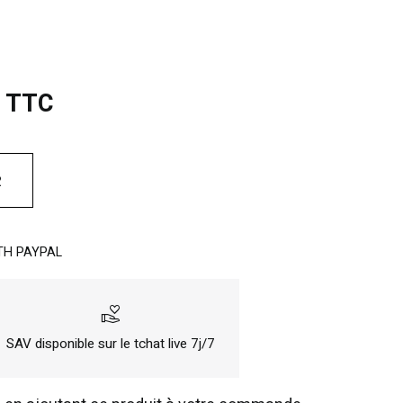
€ TTC
R
TH PAYPAL
volunteer_activism
SAV disponible sur le tchat live 7j/7