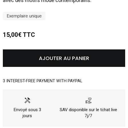
avec des motifs mode contemporains.
Exemplaire unique
15,00€ TTC
AJOUTER AU PANIER
3 INTEREST-FREE PAYMENT WITH PAYPAL
handyman
volunteer_activism
Envoyé sous 3
SAV disponible sur le tchat live
jours
7j/7