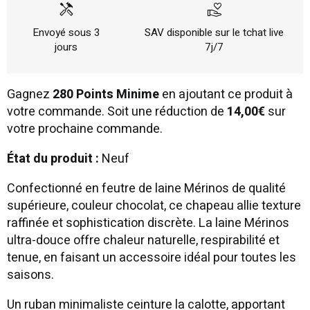
handyman
volunteer_activism
Envoyé sous 3
SAV disponible sur le tchat live
jours
7j/7
Gagnez
280 Points Minime
en ajoutant ce produit à
votre commande. Soit une réduction de
14,00€
sur
votre prochaine commande.
État du produit :
Neuf
Confectionné en feutre de laine Mérinos de qualité
supérieure, couleur chocolat, ce chapeau allie texture
raffinée et sophistication discrète. La laine Mérinos
ultra-douce offre chaleur naturelle, respirabilité et
tenue, en faisant un accessoire idéal pour toutes les
saisons.
Un ruban minimaliste ceinture la calotte, apportant