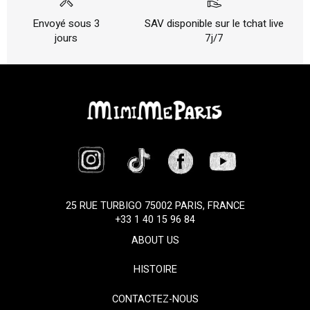
handyman
volunteer_activism
Envoyé sous 3
SAV disponible sur le tchat live
jours
7j/7
25 RUE TURBIGO 75002 PARIS, FRANCE
+33 1 40 15 96 84
ABOUT US
HISTOIRE
CONTACTEZ-NOUS