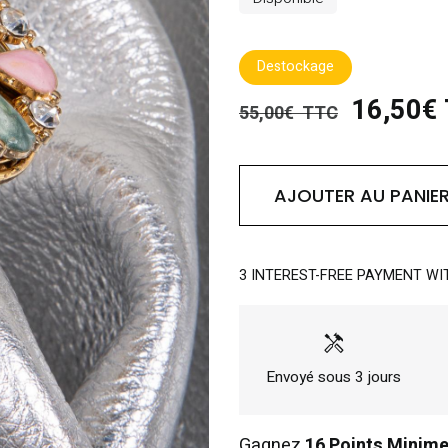
Destockage
16,50€
55,00€ TTC
AJOUTER AU PANIE
3 INTEREST-FREE PAYMENT WI
handyman
Envoyé sous 3 jours
Gagnez
16 Points Minim