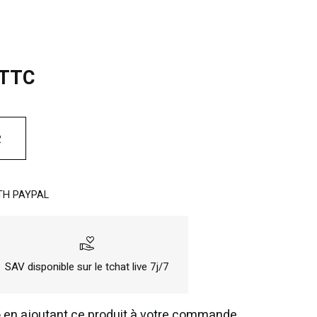
 TTC
R
TH PAYPAL
volunteer_activism
SAV disponible sur le tchat live 7j/7
e
en ajoutant ce produit à votre commande.