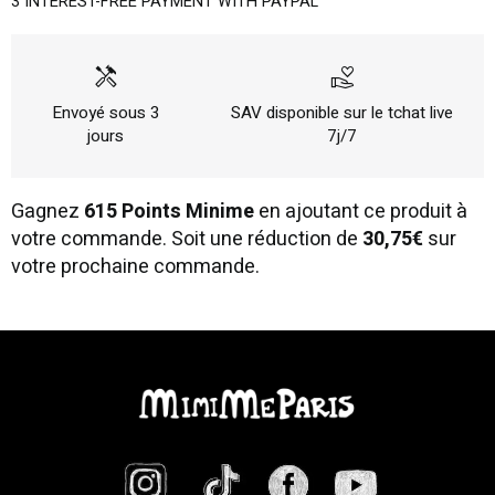
3 INTEREST-FREE PAYMENT WITH PAYPAL
handyman
volunteer_activism
Envoyé sous 3
SAV disponible sur le tchat live
jours
7j/7
Gagnez
615 Points Minime
en ajoutant ce produit à
votre commande. Soit une réduction de
30,75€
sur
votre prochaine commande.