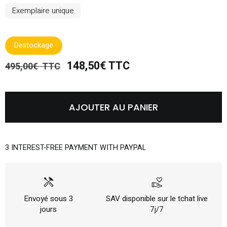
Exemplaire unique
Destockage
148,50€ TTC
495,00€ TTC
AJOUTER AU PANIER
3 INTEREST-FREE PAYMENT WITH PAYPAL
handyman
volunteer_activism
Envoyé sous 3
SAV disponible sur le tchat live
jours
7j/7