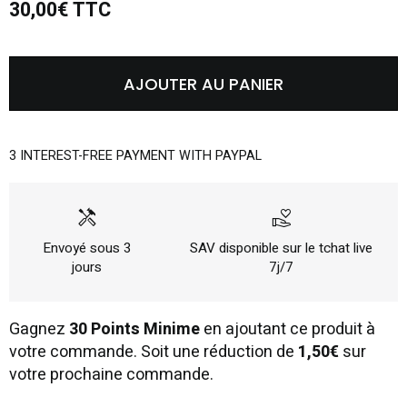
30,00€ TTC
AJOUTER AU PANIER
3 INTEREST-FREE PAYMENT WITH PAYPAL
handyman
volunteer_activism
Envoyé sous 3
SAV disponible sur le tchat live
jours
7j/7
Gagnez
30 Points Minime
en ajoutant ce produit à
votre commande. Soit une réduction de
1,50€
sur
votre prochaine commande.