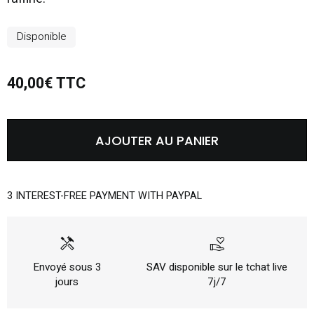
Disponible
40,00€ TTC
AJOUTER AU PANIER
3 INTEREST-FREE PAYMENT WITH PAYPAL
handyman
volunteer_activism
Envoyé sous 3
SAV disponible sur le tchat live
jours
7j/7