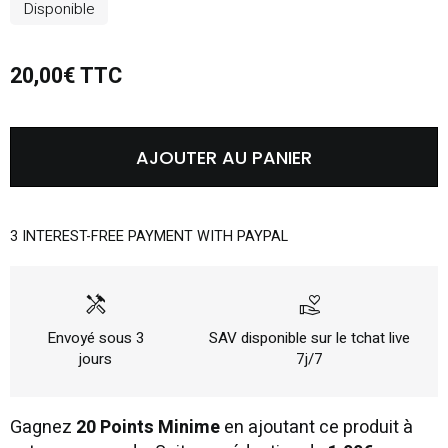
Disponible
20,00€ TTC
AJOUTER AU PANIER
3 INTEREST-FREE PAYMENT WITH PAYPAL
handyman
volunteer_activism
Envoyé sous 3
SAV disponible sur le tchat live
jours
7j/7
Gagnez
20 Points Minime
en ajoutant ce produit à