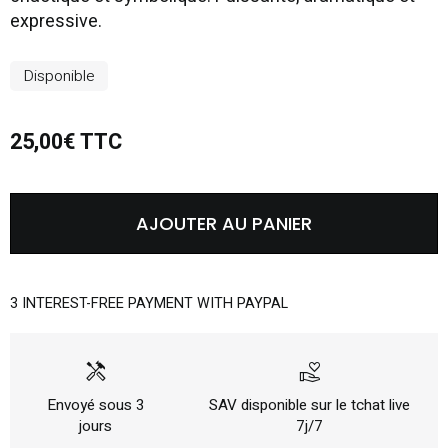
expressive.
Disponible
25,00€ TTC
AJOUTER AU PANIER
3 INTEREST-FREE PAYMENT WITH PAYPAL
handyman
volunteer_activism
Envoyé sous 3
SAV disponible sur le tchat live
jours
7j/7