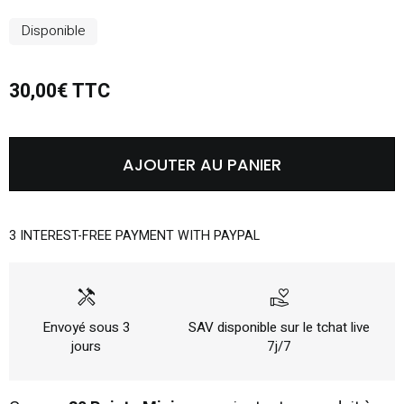
Disponible
30,00€ TTC
AJOUTER AU PANIER
3 INTEREST-FREE PAYMENT WITH PAYPAL
handyman
volunteer_activism
Envoyé sous 3
SAV disponible sur le tchat live
jours
7j/7