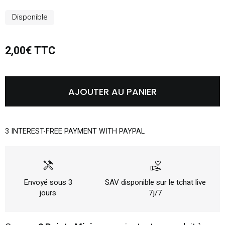
Disponible
2,00€ TTC
AJOUTER AU PANIER
3 INTEREST-FREE PAYMENT WITH PAYPAL
handyman
volunteer_activism
Envoyé sous 3
SAV disponible sur le tchat live
jours
7j/7