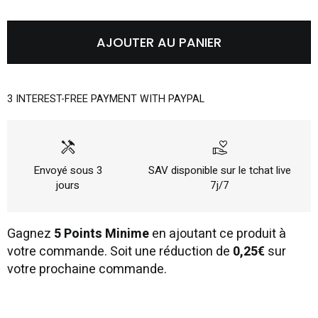
AJOUTER AU PANIER
3 INTEREST-FREE PAYMENT WITH PAYPAL
handyman
volunteer_activism
Envoyé sous 3
SAV disponible sur le tchat live
jours
7j/7
Gagnez
5 Points Minime
en ajoutant ce produit à
votre commande. Soit une réduction de
0,25€
sur
votre prochaine commande.