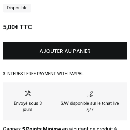
Disponible
5,00€ TTC
AJOUTER AU PANIER
3 INTEREST-FREE PAYMENT WITH PAYPAL
handyman
volunteer_activism
Envoyé sous 3
SAV disponible sur le tchat live
jours
7j/7
Gagnez
5 Points Minime
en ajoutant ce produit à