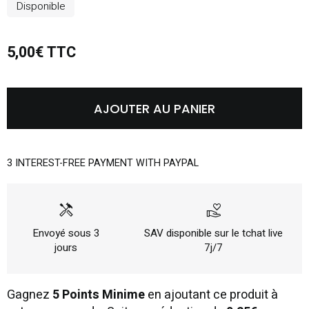
Disponible
5,00€ TTC
AJOUTER AU PANIER
3 INTEREST-FREE PAYMENT WITH PAYPAL
handyman
volunteer_activism
Envoyé sous 3
SAV disponible sur le tchat live
jours
7j/7
Gagnez
5 Points Minime
en ajoutant ce produit à