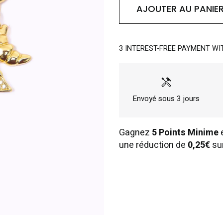
AJOUTER AU PANIE
3 INTEREST-FREE PAYMENT WI
handyman
Envoyé sous 3 jours
Gagnez
5 Points Minime
e
une réduction de
0,25€
su