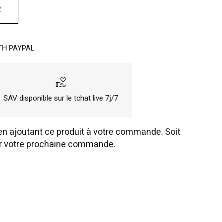
R
TH PAYPAL
volunteer_activism
SAV disponible sur le tchat live 7j/7
n ajoutant ce produit à votre commande. Soit
r votre prochaine commande.