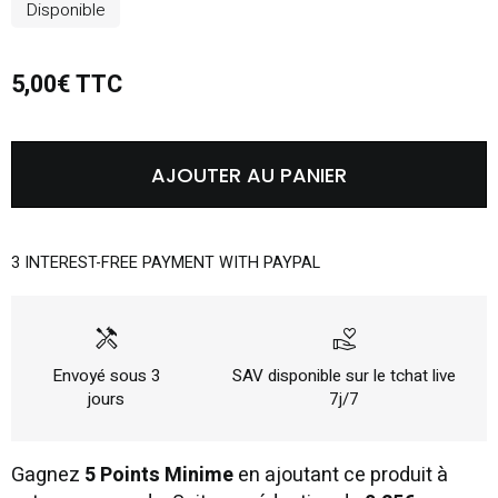
Disponible
5,00€ TTC
AJOUTER AU PANIER
3 INTEREST-FREE PAYMENT WITH PAYPAL
handyman
volunteer_activism
Envoyé sous 3
SAV disponible sur le tchat live
jours
7j/7
Gagnez
5 Points Minime
en ajoutant ce produit à