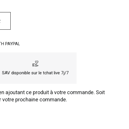
R
TH PAYPAL
volunteer_activism
SAV disponible sur le tchat live 7j/7
n ajoutant ce produit à votre commande. Soit
r votre prochaine commande.