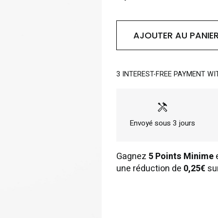
AJOUTER AU PANIE
3 INTEREST-FREE PAYMENT WI
handyman
Envoyé sous 3 jours
Gagnez
5 Points Minime
e
une réduction de
0,25€
su