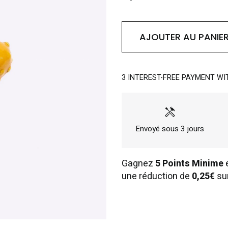
AJOUTER AU PANIE
3 INTEREST-FREE PAYMENT WI
handyman
Envoyé sous 3 jours
Gagnez
5 Points Minime
e
une réduction de
0,25€
su