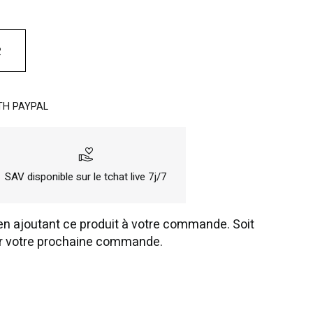
R
TH PAYPAL
volunteer_activism
SAV disponible sur le tchat live 7j/7
n ajoutant ce produit à votre commande. Soit
r votre prochaine commande.