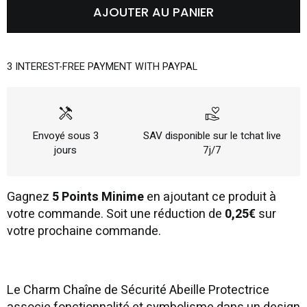
AJOUTER AU PANIER
3 INTEREST-FREE PAYMENT WITH PAYPAL
handyman
volunteer_activism
Envoyé sous 3
SAV disponible sur le tchat live
jours
7j/7
Gagnez
5 Points Minime
en ajoutant ce produit à
votre commande. Soit une réduction de
0,25€
sur
votre prochaine commande.
Le Charm Chaîne de Sécurité Abeille Protectrice