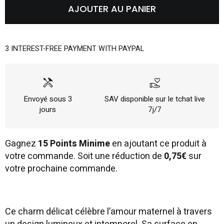
AJOUTER AU PANIER
3 INTEREST-FREE PAYMENT WITH PAYPAL
handyman
volunteer_activism
Envoyé sous 3
SAV disponible sur le tchat live
jours
7j/7
Gagnez
15 Points Minime
en ajoutant ce produit à
votre commande. Soit une réduction de
0,75€
sur
votre prochaine commande.
Ce charm délicat célèbre l’amour maternel à travers