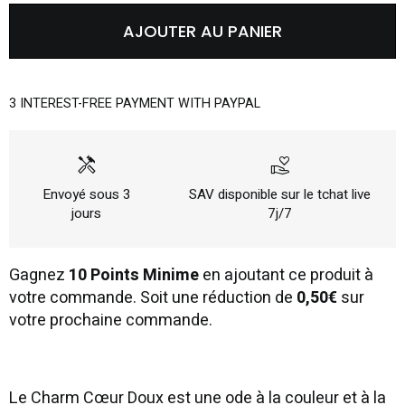
AJOUTER AU PANIER
3 INTEREST-FREE PAYMENT WITH PAYPAL
handyman
volunteer_activism
Envoyé sous 3
SAV disponible sur le tchat live
jours
7j/7
Gagnez
10 Points Minime
en ajoutant ce produit à
votre commande. Soit une réduction de
0,50€
sur
votre prochaine commande.
Le Charm Cœur Doux est une ode à la couleur et à la