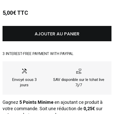
5,00€ TTC
AJOUTER AU PANIER
3 INTEREST-FREE PAYMENT WITH PAYPAL
handyman
volunteer_activism
Envoyé sous 3
SAV disponible sur le tchat live
jours
7j/7
Gagnez
5 Points Minime
en ajoutant ce produit à
votre commande. Soit une réduction de
0,25€
sur