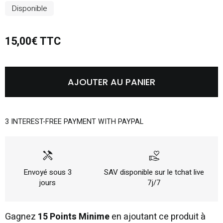
Disponible
15,00€ TTC
AJOUTER AU PANIER
3 INTEREST-FREE PAYMENT WITH PAYPAL
handyman
volunteer_activism
Envoyé sous 3
SAV disponible sur le tchat live
jours
7j/7
Gagnez
15 Points Minime
en ajoutant ce produit à