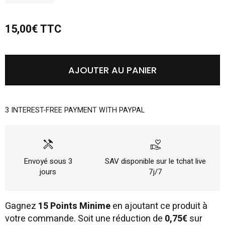
15,00€ TTC
AJOUTER AU PANIER
3 INTEREST-FREE PAYMENT WITH PAYPAL
handyman
volunteer_activism
Envoyé sous 3
SAV disponible sur le tchat live
jours
7j/7
Gagnez
15 Points Minime
en ajoutant ce produit à
votre commande. Soit une réduction de
0,75€
sur