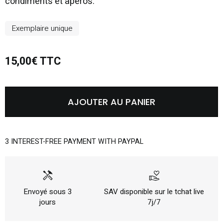
condiments et apéros.
Exemplaire unique
15,00€ TTC
AJOUTER AU PANIER
3 INTEREST-FREE PAYMENT WITH PAYPAL
handyman
volunteer_activism
Envoyé sous 3
SAV disponible sur le tchat live
jours
7j/7