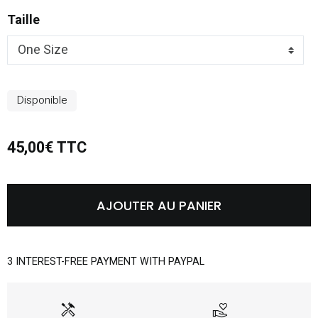
Taille
Disponible
45,00€ TTC
AJOUTER AU PANIER
3 INTEREST-FREE PAYMENT WITH PAYPAL
handyman
volunteer_activism