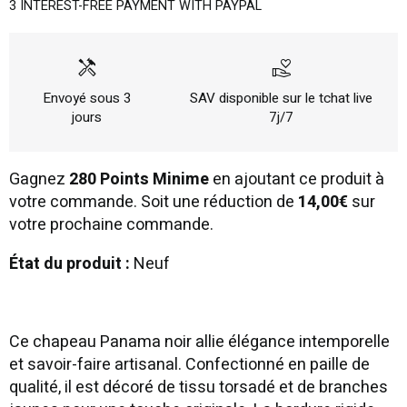
3 INTEREST-FREE PAYMENT WITH PAYPAL
handyman
volunteer_activism
Envoyé sous 3
SAV disponible sur le tchat live
jours
7j/7
Gagnez
280 Points Minime
en ajoutant ce produit à
votre commande. Soit une réduction de
14,00€
sur
votre prochaine commande.
État du produit :
Neuf
Ce chapeau Panama noir allie élégance intemporelle
et savoir-faire artisanal. Confectionné en paille de
qualité, il est décoré de tissu torsadé et de branches