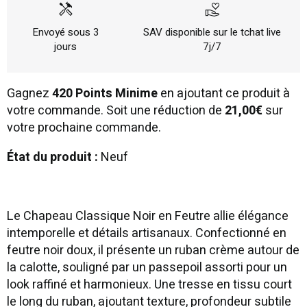
handyman
volunteer_activism
Envoyé sous 3
SAV disponible sur le tchat live
jours
7j/7
Gagnez
420 Points Minime
en ajoutant ce produit à
votre commande. Soit une réduction de
21,00€
sur
votre prochaine commande.
État du produit :
Neuf
Le Chapeau Classique Noir en Feutre allie élégance
intemporelle et détails artisanaux. Confectionné en
feutre noir doux, il présente un ruban crème autour de
la calotte, souligné par un passepoil assorti pour un
look raffiné et harmonieux. Une tresse en tissu court
le long du ruban, ajoutant texture, profondeur subtile