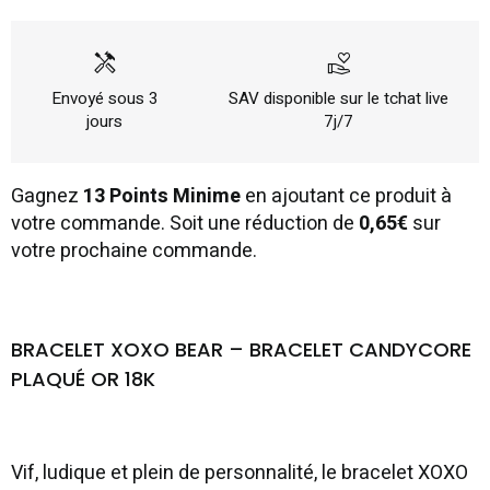
handyman
volunteer_activism
Envoyé sous 3
SAV disponible sur le tchat live
jours
7j/7
Gagnez
13 Points Minime
en ajoutant ce produit à
votre commande. Soit une réduction de
0,65€
sur
votre prochaine commande.
BRACELET XOXO BEAR – BRACELET CANDYCORE
PLAQUÉ OR 18K
Vif, ludique et plein de personnalité, le bracelet XOXO