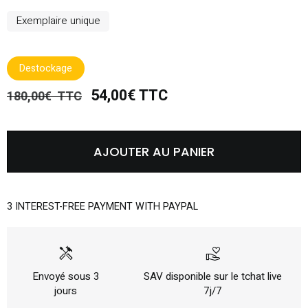
Exemplaire unique
Destockage
54,00€ TTC
180,00€ TTC
AJOUTER AU PANIER
3 INTEREST-FREE PAYMENT WITH PAYPAL
handyman
volunteer_activism
Envoyé sous 3
SAV disponible sur le tchat live
jours
7j/7