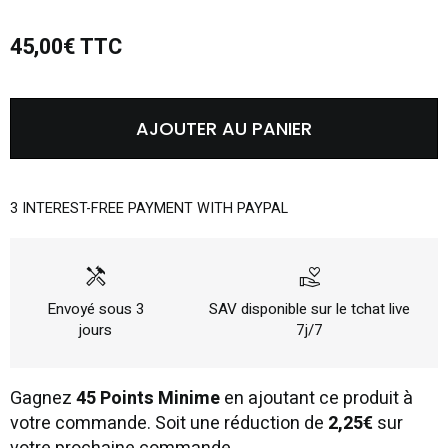
45,00€ TTC
AJOUTER AU PANIER
3 INTEREST-FREE PAYMENT WITH PAYPAL
handyman
volunteer_activism
Envoyé sous 3
SAV disponible sur le tchat live
jours
7j/7
Gagnez
45 Points Minime
en ajoutant ce produit à
votre commande. Soit une réduction de
2,25€
sur