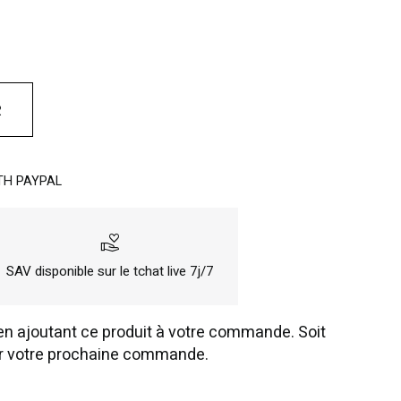
R
TH PAYPAL
volunteer_activism
SAV disponible sur le tchat live 7j/7
n ajoutant ce produit à votre commande. Soit
r votre prochaine commande.