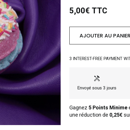
5,00€ TTC
AJOUTER AU PANIE
3 INTEREST-FREE PAYMENT WI
handyman
Envoyé sous 3 jours
Gagnez
5 Points Minime
e
une réduction de
0,25€
su