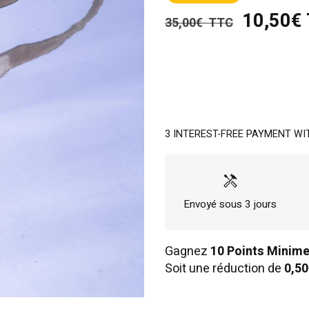
10,50€
35,00€ TTC
3 INTEREST-FREE PAYMENT WI
handyman
Envoyé sous 3 jours
Gagnez
10 Points Minim
Soit une réduction de
0,50