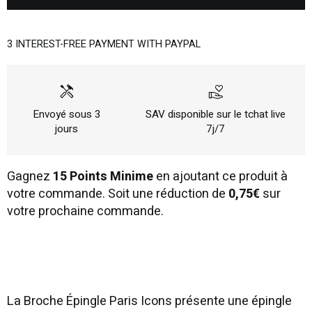
3 INTEREST-FREE PAYMENT WITH PAYPAL
handyman
volunteer_activism
Envoyé sous 3
SAV disponible sur le tchat live
jours
7j/7
Gagnez
15 Points Minime
en ajoutant ce produit à
votre commande. Soit une réduction de
0,75€
sur
votre prochaine commande.
La Broche Épingle Paris Icons présente une épingle