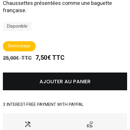
Chaussettes présentées comme une baguette
française.
Disponible
Destockage
7,50€ TTC
25,00€ TTC
AJOUTER AU PANIER
3 INTEREST-FREE PAYMENT WITH PAYPAL
handyman
volunteer_activism