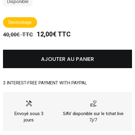
Disponible
Destockage
12,00€ TTC
40,00€ TTC
AJOUTER AU PANIER
3 INTEREST-FREE PAYMENT WITH PAYPAL
handyman
volunteer_activism
Envoyé sous 3
SAV disponible sur le tchat live
jours
7j/7