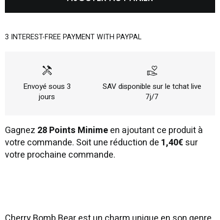
3 INTEREST-FREE PAYMENT WITH PAYPAL
handyman
volunteer_activism
Envoyé sous 3
SAV disponible sur le tchat live
jours
7j/7
Gagnez
28 Points Minime
en ajoutant ce produit à
votre commande. Soit une réduction de
1,40€
sur
votre prochaine commande.
Cherry Bomb Bear est un charm unique en son genre,