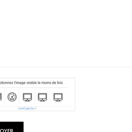
ctionnez l'image visible le moins de fois
IconCaptcha
©
VOYER