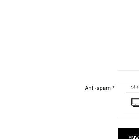
Anti-spam
Séle
EN