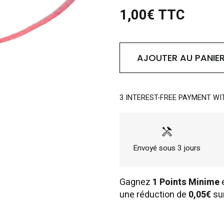
1,00€ TTC
AJOUTER AU PANIE
3 INTEREST-FREE PAYMENT WI
handyman
Envoyé sous 3 jours
Gagnez
1 Points Minime
e
une réduction de
0,05€
su