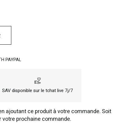
R
TH PAYPAL
volunteer_activism
SAV disponible sur le tchat live 7j/7
n ajoutant ce produit à votre commande. Soit
r votre prochaine commande.